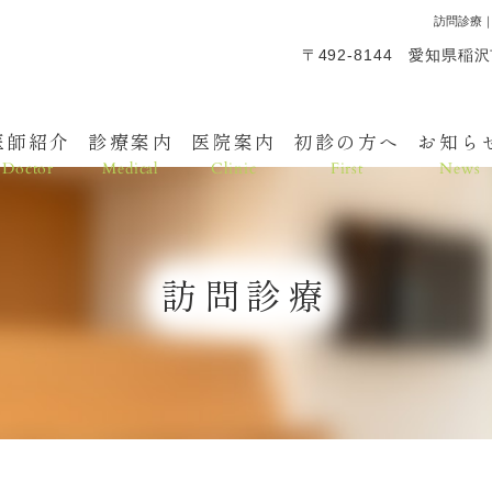
訪問診療
〒492-8144 愛知県稲
医師紹介
診療案内
医院案内
初診の方へ
お知ら
Doctor
Medical
Clinic
First
News
訪問診療