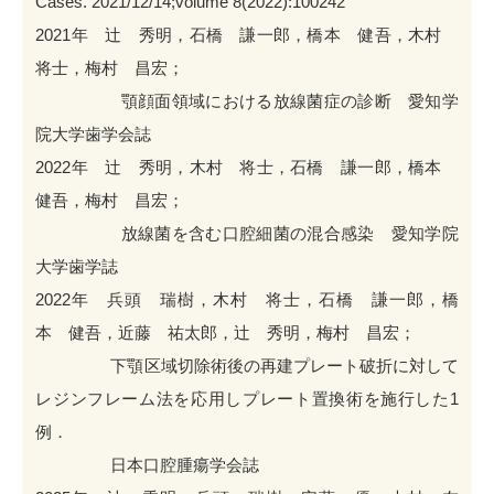
Cases. 2021/12/14;volume 8(2022):100242
2021年 辻 秀明，石橋 謙一郎，橋本 健吾，木村
将士，梅村 昌宏；
顎顔面領域における放線菌症の診断 愛知学
院大学歯学会誌
2022年 辻 秀明，木村 将士，石橋 謙一郎，橋本
健吾，梅村 昌宏；
放線菌を含む口腔細菌の混合感染 愛知学院
大学歯学誌
2022年 兵頭 瑞樹，木村 将士，石橋 謙一郎，橋
本 健吾，近藤 祐太郎，辻 秀明，梅村 昌宏；
下顎区域切除術後の再建プレート破折に対して
レジンフレーム法を応用しプレート置換術を施行した1
例．
日本口腔腫瘍学会誌