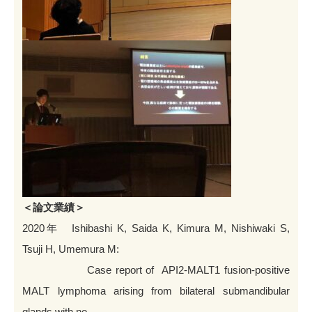
＜論文業績
＞
2020年 Ishibashi K, Saida K, Kimura M, Nishiwaki S,
Tsuji H, Umemura M:
Case report of API2-MALT1 fusion-positive
MALT lymphoma arising from bilateral submandibular
glands with no