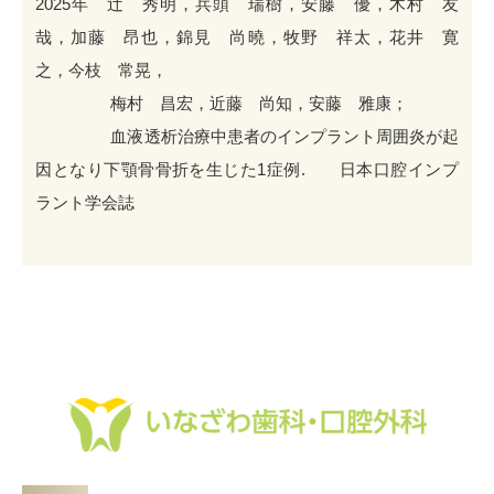
2025年 辻 秀明，兵頭 瑞樹，安藤 優，木村 友
哉，加藤 昂也，錦見 尚曉，牧野 祥太，花井 寛
之，今枝 常晃，
梅村 昌宏，近藤 尚知，安藤 雅康；
血液透析治療中患者のインプラント周囲炎が起
因となり下顎骨骨折を生じた1症例. 日本口腔インプ
ラント学会誌