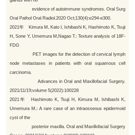
evidence of autoimmune syndromes. Oral Surg
Oral Pathol Oral Radiol.2020 Oct;130(4):e294-e300.
2021年 Kimura M, Kato I, Ishibashi K, Hashimoto K, Tsuji
H, Sone Y, Umemura M,Nagao T.: Texture analysis of 18F-
FDG
PET images for the detection of cervical lymph
node metastases in patients with oral squamous cell
carcinoma.
Advances in Oral and Maxillofacial Surgery.
2021/11/19;volume 5(2022):100228
2021年 Hashimoto K, Tsuji H, Kimura M, Ishibashi K,
Umemura M.: A rare case of an intraosseous epidermoid
cyst of the
posterior maxilla. Oral and Maxillofacial Surgery