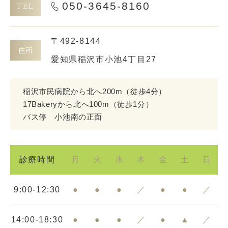
050-3645-8160
TEL
〒492-8144
住所
愛知県稲沢市小池4丁目27
稲沢市民病院から北へ200m
（徒歩4分）
17Bakeryから北へ100m（徒歩1分）
バス停 小池南の正面
診療時間
月
火
水
木
金
土
日
9:00-12:30
●
●
●
／
●
●
／
14:00-18:30
●
●
●
／
●
▲
／