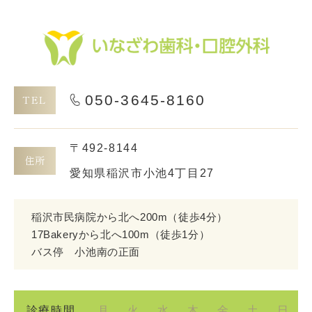
050-3645-8160
TEL
〒492-8144
住所
愛知県稲沢市小池4丁目27
稲沢市民病院から北へ200m
（徒歩4分）
17Bakeryから北へ100m（徒歩1分）
バス停 小池南の正面
診療時間
月
火
水
木
金
土
日