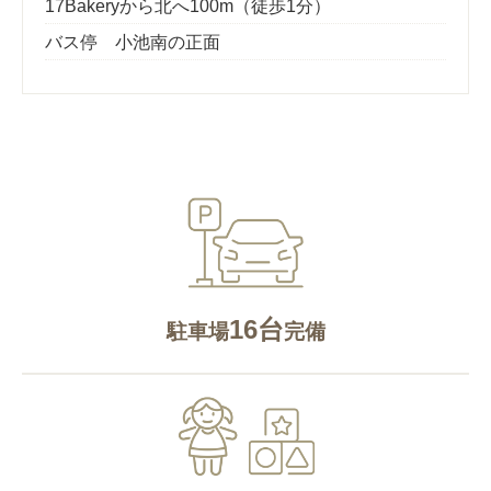
17Bakeryから北へ100m（徒歩1分）
バス停 小池南の正面
16台
駐車場
完備