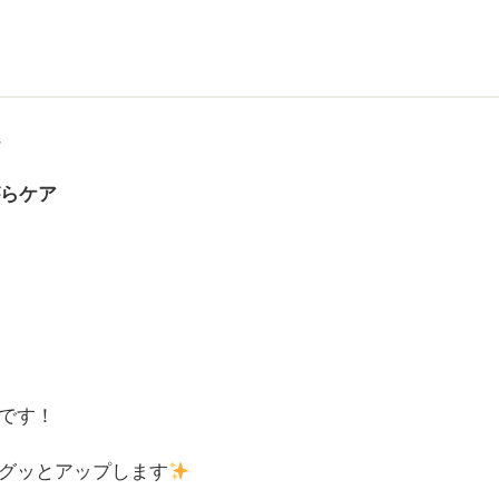
毛
がらケア
です！
グッとアップします