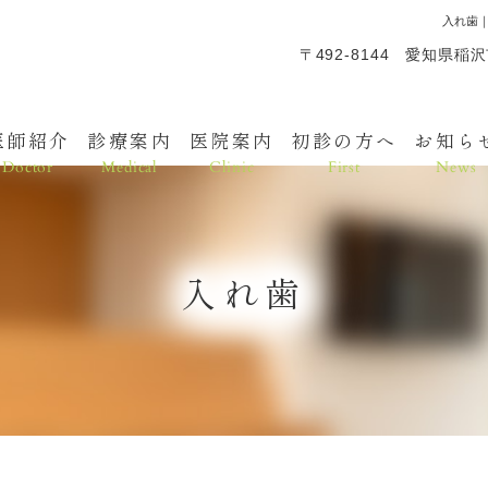
入れ歯
〒492-8144 愛知県稲
医師紹介
診療案内
医院案内
初診の方へ
お知ら
Doctor
Medical
Clinic
First
News
入れ歯